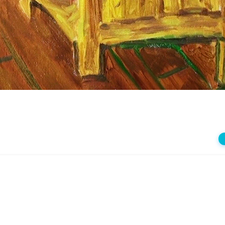
상
재
생