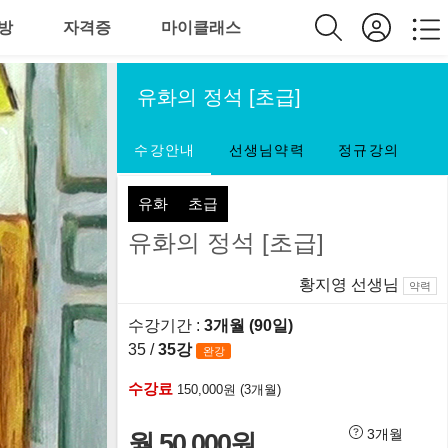
방
자격증
마이클래스
유화의 정석 [초급]
수강안내
선생님약력
정규강의
유화
초급
유화의 정석 [초급]
황지영 선생님
약력
수강기간 :
3개월 (90일)
35 /
35강
완강
수강료
150,000원 (3개월)
3개월
월 50,000원