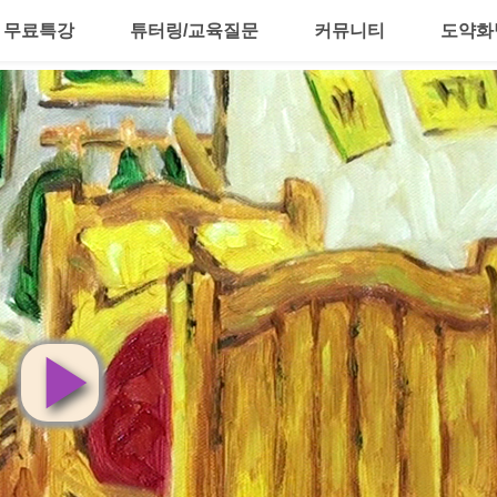
무료특강
튜터링/교육질문
커뮤니티
도약화
영