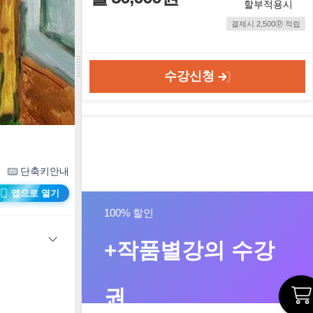
할부적용시
결제시 2,500ⓟ 적립
수강신청
단축키안내
앱으로 열기
100% 할인
+작품별강의 수강
권