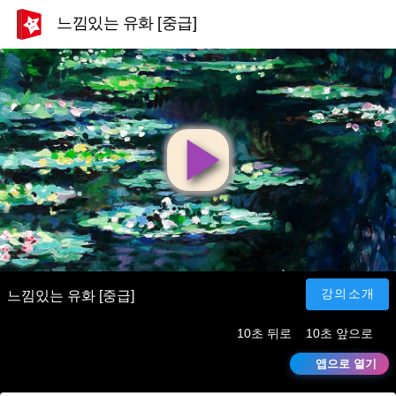
느낌있는 유화 [중급]
영
상
재
강의소개
느낌있는 유화 [중급]
10초 뒤로
10초 앞으로
생
앱으로 열기