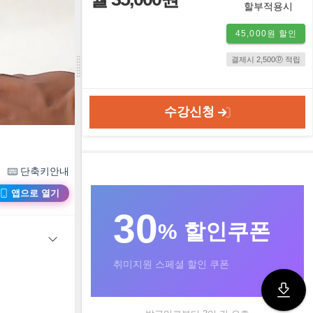
할부적용시
45,000원 할인
결제시 2,500ⓟ 적립
수강신청
단축키안내
앱으로 열기
30
% 할인쿠폰
취미지원 스페셜 할인 쿠폰