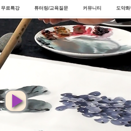
무료특강
튜터링/교육질문
커뮤니티
도약화
영