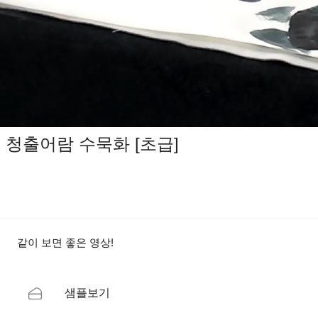
청출어람 수묵화 [초급]
같이 보면 좋은 영상!
샘플보기