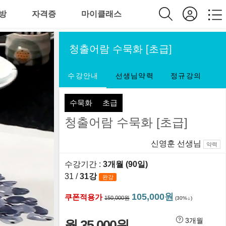
방
자격증
마이클래스
청출어람 수묵화 [초급]
수강안내
선생님약력
정규강의
수묵화
초급
청출어람 수묵화 [초급]
신영훈 선생님
약력
수강기간 :
3개월 (90일)
31 /
31강
완강
105,000원
쿠폰적용가
150,000원
(30%
)
3개월
월 35,000원