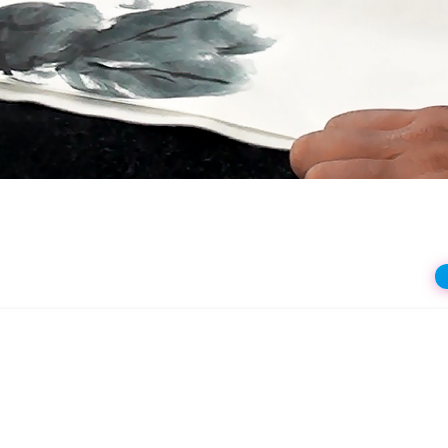
상
재
생